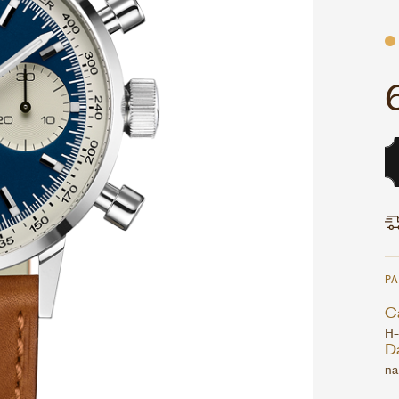
P
Ca
H-
D
na