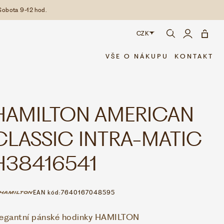
Sobota 9-12 hod.
CZK
CZK
VŠE O NÁKUPU
KONTAKT
EUR
HAMILTON AMERICAN
CLASSIC INTRA-MATIC
H38416541
EAN kód:
7640167048595
legantní pánské hodinky HAMILTON