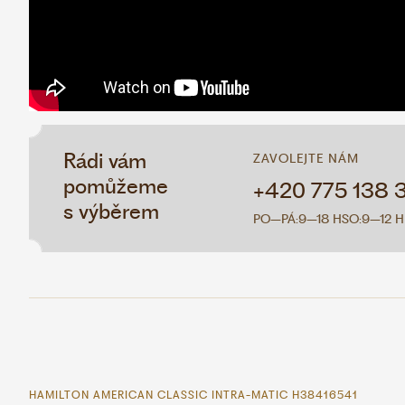
Rádi vám
ZAVOLEJTE NÁM
pomůžeme
+420 775 138 
s výběrem
PO–PÁ:
9–18 H
SO:
9–12 H
HAMILTON AMERICAN CLASSIC INTRA-MATIC H38416541