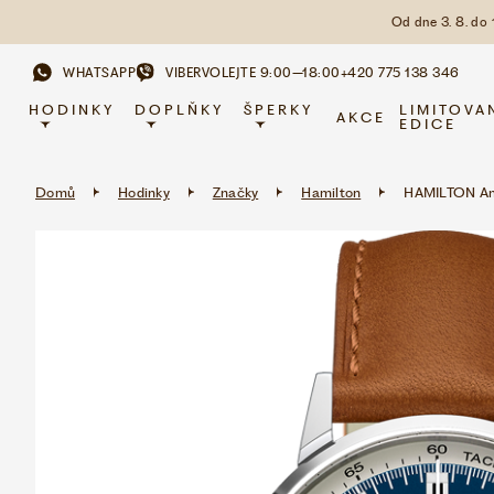
Od dne 3. 8. do
WHATSAPP
VIBER
VOLEJTE 9:00–18:00
+420 775 138 346
HODINKY
DOPLŇKY
ŠPERKY
LIMITOVA
AKCE
EDICE
Domů
Hodinky
Značky
Hamilton
HAMILTON Ame