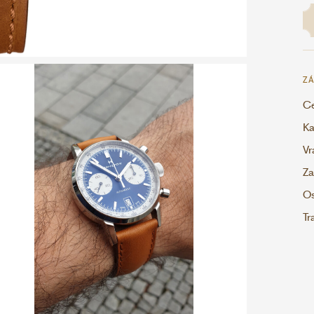
ZÁ
Ce
Ka
Vr
Za
Os
Tr