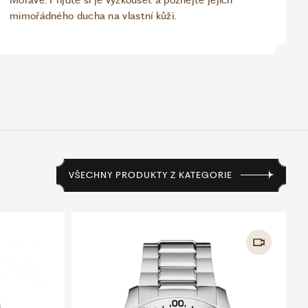
Moravě. Přijďte si je vyzkoušet a poznejte jejich
mimořádného ducha na vlastní kůži.
VŠECHNY PRODUKTY Z KATEGORIE