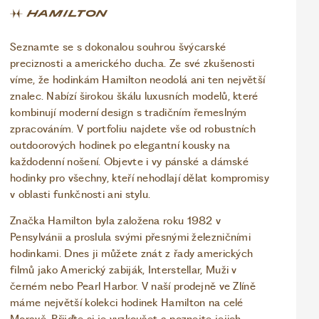
Seznamte se s dokonalou souhrou švýcarské
preciznosti a amerického ducha. Ze své zkušenosti
víme, že hodinkám Hamilton neodolá ani ten největší
znalec. Nabízí širokou škálu luxusních modelů, které
kombinují moderní design s tradičním řemeslným
zpracováním. V portfoliu najdete vše od robustních
outdoorových hodinek po elegantní kousky na
každodenní nošení. Objevte i vy pánské a dámské
hodinky pro všechny, kteří nehodlají dělat kompromisy
v oblasti funkčnosti ani stylu.
Značka Hamilton byla založena roku 1982 v
Pensylvánii a proslula svými přesnými železničními
hodinkami. Dnes ji můžete znát z řady amerických
filmů jako Americký zabiják, Interstellar, Muži v
černém nebo Pearl Harbor. V naší prodejně ve Zlíně
máme největší kolekci hodinek Hamilton na celé