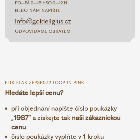
PO–PÁ:
9–18 H
SO:
9–12 H
NEBO NÁM NAPIŠTE
info@goldeligius.cz
ODPOVÍDÁME OBRATEM
FLIK FLAK ZFPSP072 LOOP IN PINK
Hledáte lepší cenu?
při objednání napište číslo poukázky
„
1987
“ a získejte tak
naši zákaznickou
cenu
.
číslo poukázky vyplňte v 1. kroku