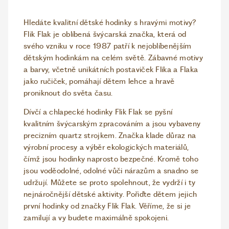
Hledáte kvalitní dětské hodinky s hravými motivy?
Flik Flak je oblíbená švýcarská značka, která od
svého vzniku v roce 1987 patří k nejoblíbenějším
dětským hodinkám na celém světě. Zábavné motivy
a barvy, včetně unikátních postaviček Flika a Flaka
jako ručiček, pomáhají dětem lehce a hravě
proniknout do světa času.
Dívčí a chlapecké hodinky Flik Flak se pyšní
kvalitním švýcarským zpracováním a jsou vybaveny
precizním quartz strojkem. Značka klade důraz na
výrobní procesy a výběr ekologických materiálů,
čímž jsou hodinky naprosto bezpečné. Kromě toho
jsou voděodolné, odolné vůči nárazům a snadno se
udržují. Můžete se proto spolehnout, že vydrží i ty
nejnáročnější dětské aktivity. Pořiďte dětem jejich
první hodinky od značky Flik Flak. Věříme, že si je
zamilují a vy budete maximálně spokojeni.