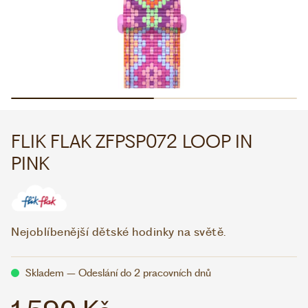
WHATSAPP
VIBER
VOLEJTE 9:00–18:00
+420 775 138 346
CZK
EUR
FLIK FLAK ZFPSP072 LOOP IN
PINK
Nejoblíbenější dětské hodinky na světě.
Skladem – Odeslání do 2 pracovních dnů