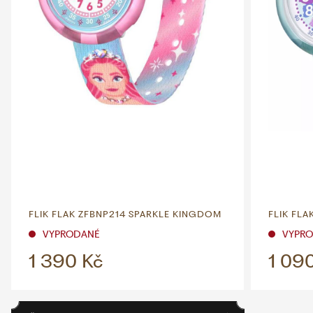
FLIK FLAK ZFBNP214 SPARKLE KINGDOM
FLIK FL
VYPRODANÉ
VYPR
1 390 Kč
1 09