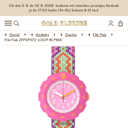
Od dne 3. 8. do 16. 8. 2026 budeme mít otevřeno prodejnu Hodinek
HODINKY
je do 17:00 hodin (Po-Pá) Sobota 9-12 hod.
DOPLŇKY
Domů
Hodinky
Značky
Flik Flak
ŠPERKY
Flik Flak ZFPSP072 LOOP IN PINK
AKCE
LIMITOVANÉ EDICE
LÁSKA ❤
VŠE O NÁKUPU
KONTAKT