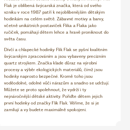
Flak je oblíbená švýcarská značka, která od svého
vzniku v roce 1987 patří k nejoblíbenějším dětským
hodinkám na celém světě. Zábavné motivy a barvy,
včetně unikátních postaviček Flika a Flaka jako
ručiček, pomáhají dětem lehce a hravě proniknout do
světa času.
Dívčí a chlapecké hodinky Flik Flak se pyšní kvalitním
švýcarským zpracováním a jsou vybaveny precizním
quartz strojkem. Značka klade důraz na výrobní
procesy a výběr ekologických materiálů, čímž jsou
hodinky naprosto bezpečné. Kromě toho jsou
voděodolné, odolné vůči nárazům a snadno se udržují.
Můžete se proto spolehnout, že vydrží i ty
nejnáročnější dětské aktivity. Pořiďte dětem jejich
první hodinky od značky Flik Flak. Věříme, že si je
zamilují a vy budete maximálně spokojeni.