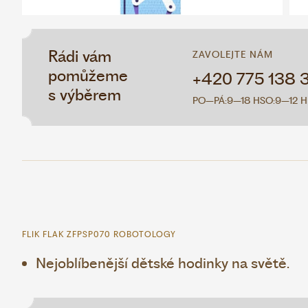
Rádi vám
ZAVOLEJTE NÁM
pomůžeme
+420 775 138 
s výběrem
PO–PÁ:
9–18 H
SO:
9–12 H
FLIK FLAK ZFPSP070 ROBOTOLOGY
Nejoblíbenější dětské hodinky na světě.