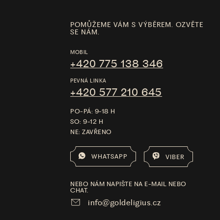
POMŮŽEME VÁM S VÝBĚREM. OZVĚTE
SE NÁM.
MOBIL
+420 775 138 346
PEVNÁ LINKA
+420 577 210 645
PO-PÁ: 9-18 H
SO: 9-12 H
NE: ZAVŘENO
WHATSAPP
VIBER
NEBO NÁM NAPIŠTE NA E-MAIL NEBO
CHAT.
info@goldeligius.cz