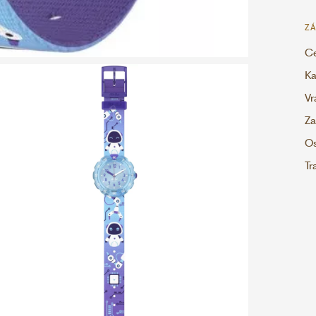
ZÁ
Ce
Ka
Vr
Za
Os
Tr