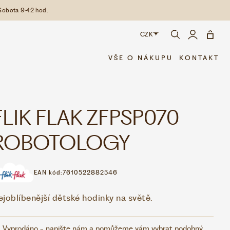
Sobota 9-12 hod.
CZK
CZK
VŠE O NÁKUPU
KONTAKT
EUR
FLIK FLAK ZFPSP070
ROBOTOLOGY
EAN kód:
7610522882546
ejoblíbenější dětské hodinky na světě.
Vyprodáno - napište nám a pomůžeme vám vybrat podobný