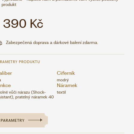
produkt
1 390 Kč
Zabezpečená doprava a dárkové balení zdarma.
ARAMETRY PRODUKTU
liber
Ciferník
a
modrý
unkce
Náramek
olné vůči nárazu (Shock-
textil
sistant), pratelný náramek 40
PARAMETRY