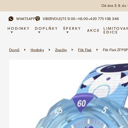
Od dne 3. 8. do
WHATSAPP
VIBER
VOLEJTE 9:00–18:00
+420 775 138 346
HODINKY
DOPLŇKY
ŠPERKY
LIMITOVA
AKCE
EDICE
Domů
Hodinky
Značky
Flik Flak
Flik Flak ZFPS