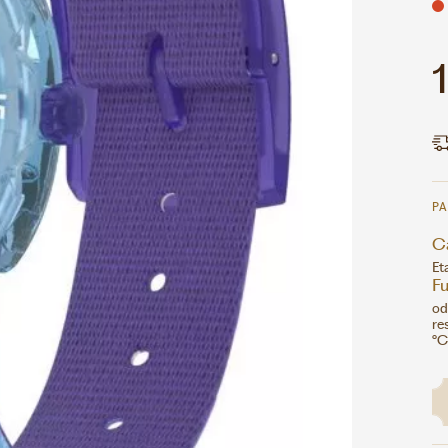
P
Ca
Et
F
od
re
°C