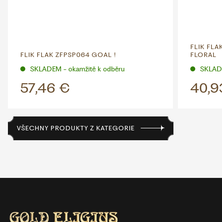
FLIK FL
FLIK FLAK ZFPSP064 GOAL !
FLORAL
SKLADEM - okamžitě k odběru
SKLADE
57,46 €
40,9
VŠECHNY PRODUKTY Z KATEGORIE