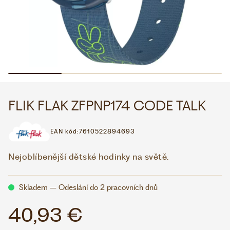
WHATSAPP
VIBER
VOLEJTE 9:00–18:00
+420 775 138 346
CZK
EUR
FLIK FLAK ZFPNP174 CODE TALK
EAN kód:
7610522894693
Nejoblíbenější dětské hodinky na světě.
Skladem – Odeslání do 2 pracovních dnů
40,93 €