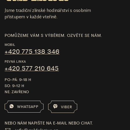
Jsme tradiční zlínské hodinářství s osobním
přístupem v každé vteřině.
POMŮŽEME VÁM S VÝBĚREM. OZVĚTE SE NÁM.
MOBIL
+420 775 138 346
PEVNÁ LINKA
+420 577 210 645
PO-PÁ: 9-18 H
SO: 9-12 H
NE: ZAVŘENO
WHATSAPP
VIBER
NEBO NÁM NAPIŠTE NA E-MAIL NEBO CHAT.