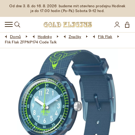
Od dne 3. 8. do 16. 8. 2026 budeme mít otevřeno prodejnu Hodinek
HODINKY
je do 17:00 hodin (Po-Pá) Sobota 9-12 hod.
DOPLŇKY
Domů
Hodinky
Značky
Flik Flak
ŠPERKY
Flik Flak ZFPNP174 Code Talk
AKCE
LIMITOVANÉ EDICE
LÁSKA ❤
VŠE O NÁKUPU
KONTAKT