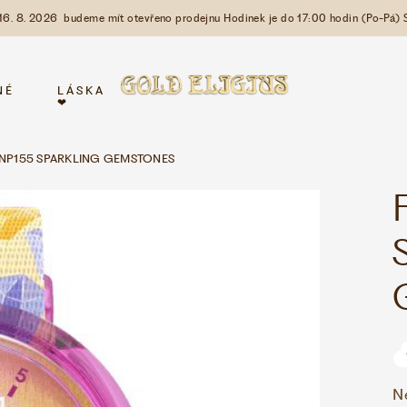
 16. 8. 2026 budeme mít otevřeno prodejnu Hodinek je do 17:00 hodin (Po-Pá) 
NÉ
LÁSKA
❤
FPNP155 SPARKLING GEMSTONES
N