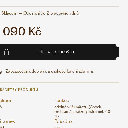
Skladem – Odeslání do 2 pracovních dnů
1 090 Kč
PŘIDAT DO KOŠÍKU
Zabezpečená doprava a dárkové balení zdarma.
ARAMETRY PRODUKTU
liber
Funkce
A
odolné vůči nárazu (Shock-
resistant), pratelný náramek 40
°C
áramek
Pouzdro
til
plast