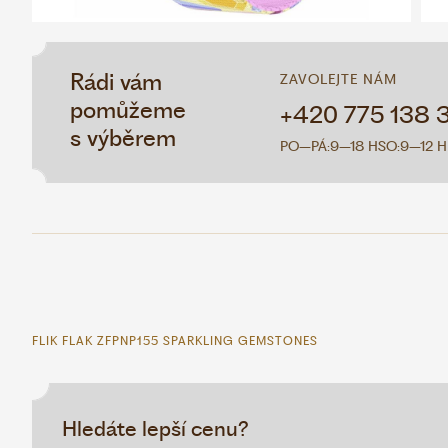
Rádi vám
ZAVOLEJTE NÁM
pomůžeme
+420 775 138 
s výběrem
PO–PÁ:
9–18 H
SO:
9–12 H
FLIK FLAK ZFPNP155 SPARKLING GEMSTONES
Hledáte lepší cenu?