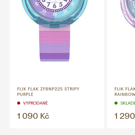
FLIK FLAK ZFBNP225 STRIPY
FLIK FLA
PURPLE
RAINBO
VYPRODANÉ
SKLADE
1 090 Kč
1 290