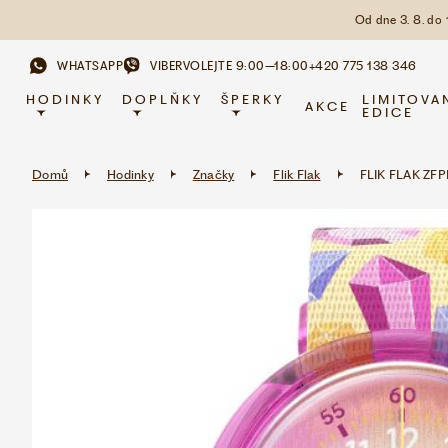
Od dne 3. 8. do
WHATSAPP
VIBER
VOLEJTE 9:00–18:00
+420 775 138 346
HODINKY
DOPLŇKY
ŠPERKY
LIMITOVA
AKCE
EDICE
Domů
Hodinky
Značky
Flik Flak
FLIK FLAK Z