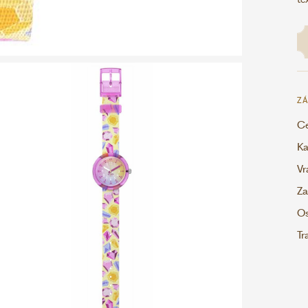
ZÁ
Ce
Ka
Vr
Za
Os
Tr