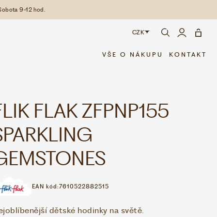
Sobota 9-12 hod.
CZK
CZK
VŠE O NÁKUPU
KONTAKT
EUR
FLIK FLAK ZFPNP155
SPARKLING
GEMSTONES
EAN kód:
7610522882515
ejoblíbenější dětské hodinky na světě.