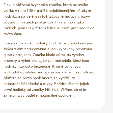
Flak je oblíbená švýcarská značka, která od svého
vzniku v roce 1987 patří k nejoblíbenějším dětským
hodinkám na celém světě. Zábavné motivy a barvy,
včetně unikátních postaviček Flika a Flaka jako
ručiček, pomáhají dětem lehce a hravě proniknout do
světa času.
Dívčí a chlapecké hodinky Flik Flak se pyšní kvalitním
švýcarským zpracováním a jsou vybaveny precizním
quartz strojkem. Značka klade důraz na výrobní
procesy a výběr ekologických materiálů, čímž jsou
hodinky naprosto bezpečné. Kromě toho jsou
voděodolné, odolné vůči nárazům a snadno se udržují.
Můžete se proto spolehnout, že vydrží i ty
nejnáročnější dětské aktivity. Pořiďte dětem jejich
první hodinky od značky Flik Flak. Věříme, že si je
zamilují a vy budete maximálně spokojeni.