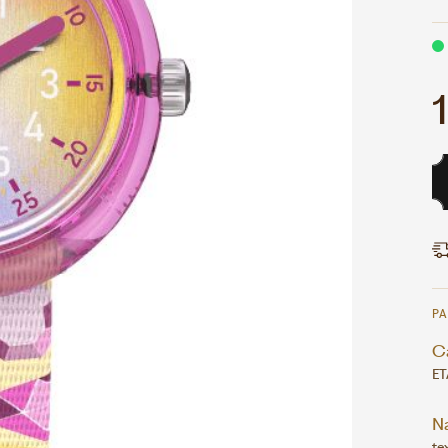
P
Ca
ET
N
tex