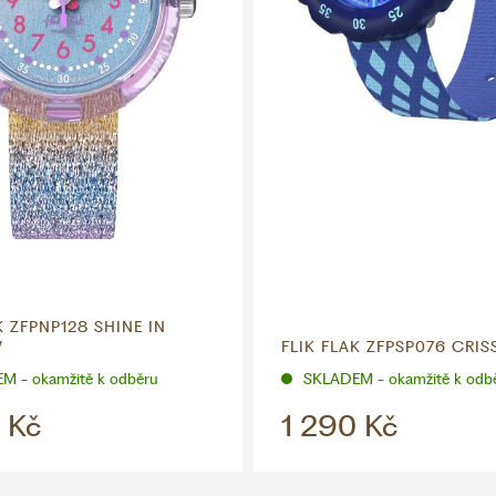
K ZFPNP128 SHINE IN
W
FLIK FLAK ZFPSP076 CRI
M - okamžitě k odběru
SKLADEM - okamžitě k odb
 Kč
1 290 Kč