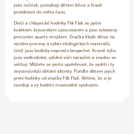
jako ručiček, pomáhají dětem lehce a hravě
proniknout do světa času.
Dívčí a chlapecké hodinky Flik Flak se pyšní
kvalitním švýcarským zpracováním a jsou vybaveny
precizním quartz strojkem. Značka klade důraz na
výrobní procesy a výběr ekologických materiálů,
čímž jsou hodinky naprosto bezpečné. Kromě toho
jsou voděodolné, odolné vůči nárazům a snadno se
udržují. Můžete se proto spolehnout, že vydrží i ty
nejnáročnější dětské aktivity. Pořiďte dětem jejich
první hodinky od značky Flik Flak. Věříme, že si je
zamilují a vy budete maximálně spokojeni.