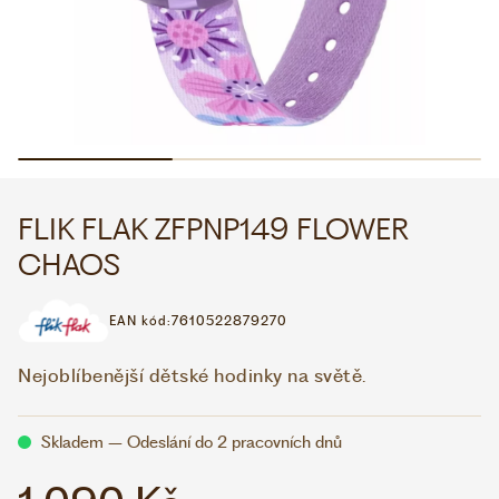
WHATSAPP
VIBER
VOLEJTE 9:00–18:00
+420 775 138 346
CZK
EUR
FLIK FLAK ZFPNP149 FLOWER
CHAOS
EAN kód:
7610522879270
Nejoblíbenější dětské hodinky na světě.
Skladem – Odeslání do 2 pracovních dnů