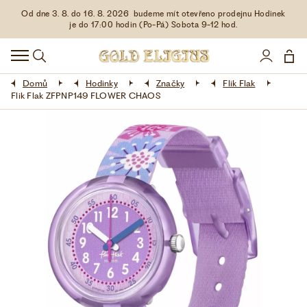
Od dne 3. 8. do 16. 8. 2026 budeme mít otevřeno prodejnu Hodinek
HODINKY
je do 17:00 hodin (Po-Pá) Sobota 9-12 hod.
DOPLŇKY
Domů
Hodinky
Značky
Flik Flak
ŠPERKY
Flik Flak ZFPNP149 FLOWER CHAOS
AKCE
LIMITOVANÉ EDICE
LÁSKA ❤
VŠE O NÁKUPU
KONTAKT