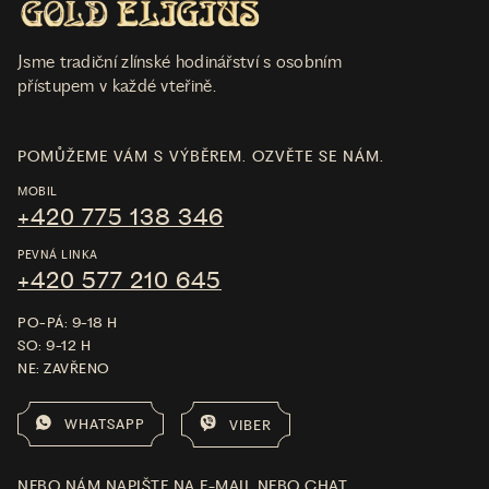
Jsme tradiční zlínské hodinářství s osobním
přístupem v každé vteřině.
POMŮŽEME VÁM S VÝBĚREM. OZVĚTE SE NÁM.
MOBIL
+420 775 138 346
PEVNÁ LINKA
+420 577 210 645
PO-PÁ: 9-18 H
SO: 9-12 H
NE: ZAVŘENO
WHATSAPP
VIBER
NEBO NÁM NAPIŠTE NA E-MAIL NEBO CHAT.