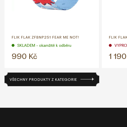
FLIK FLAK ZFBNP251 FEAR ME NOT!
FLIK FLA
SKLADEM - okamžitě k odběru
VYPR
990 Kč
1 190
VŠECHNY PRODUKTY Z KATEGORIE