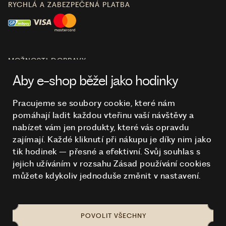
RYCHLÁ A ZABEZPEČENÁ PLATBA
MOŽNOSTI DOPRAVY
Aby e-shop běžel jako hodinky
Pracujeme se soubory cookie, které nám
pomáhají ladit každou vteřinu vaší návštěvy a
O NÁKUPU
nabízet vám jen produkty, které vás opravdu
zajímají. Každé kliknutí při nákupu je díky nim
jako
tik hodinek – přesné a efektivní. Svůj souhlas s
HODINKY
jejich užíváním v rozsahu Zásad používání cookies
můžete kdykoliv jednoduše změnit v nastavení.
POVOLIT VŠECHNY