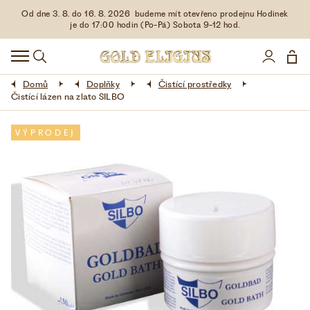
Od dne 3. 8. do 16. 8. 2026 budeme mít otevřeno prodejnu Hodinek
HODINKY
je do 17:00 hodin (Po-Pá) Sobota 9-12 hod.
DOPLŇKY
Domů
Doplňky
Čistící prostředky
ŠPERKY
Čistící lázen na zlato SILBO
AKCE
VÝPRODEJ
LIMITOVANÉ EDICE
LÁSKA ❤
VŠE O NÁKUPU
KONTAKT