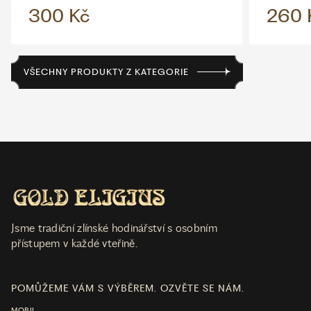
300 Kč
260 
VŠECHNY PRODUKTY Z KATEGORIE
Jsme tradiční zlínské hodinářství s osobním
přístupem v každé vteřině.
POMŮŽEME VÁM S VÝBĚREM. OZVĚTE SE NÁM.
MOBIL