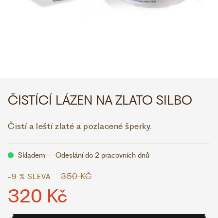
WHATSAPP
VIBER
VOLEJTE 9:00–18:00
+420 775 138 346
CZK
EUR
ČISTÍCÍ LÁZEN NA ZLATO SILBO
Čistí a leští zlaté a pozlacené šperky.
Skladem – Odeslání do 2 pracovních dnů
350 KČ
-9 % SLEVA
320 Kč