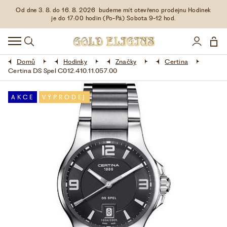
Od dne 3. 8. do 16. 8. 2026 budeme mít otevřeno prodejnu Hodinek
HODINKY
je do 17:00 hodin (Po-Pá) Sobota 9-12 hod.
DOPLŇKY
Domů
Hodinky
Značky
Certina
ŠPERKY
Certina DS Spel C012.410.11.057.00
AKCE
AKCE
VÝPRODEJ
LIMITOVANÉ EDICE
LÁSKA ❤
VŠE O NÁKUPU
KONTAKT