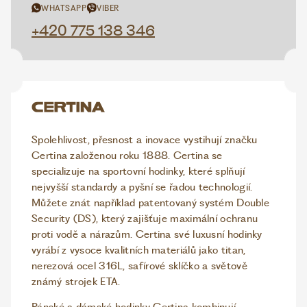
WHATSAPP
VIBER
+420 775 138 346
Spolehlivost, přesnost a inovace vystihují značku
Certina založenou roku 1888. Certina se
specializuje na sportovní hodinky, které splňují
nejvyšší standardy a pyšní se řadou technologií.
Můžete znát například patentovaný systém Double
Security (DS), který zajišťuje maximální ochranu
proti vodě a nárazům. Certina své luxusní hodinky
vyrábí z vysoce kvalitních materiálů jako titan,
nerezová ocel 316L, safírové sklíčko a světově
známý strojek ETA.
Pánské a dámské hodinky Certina kombinují