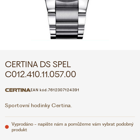
WHATSAPP
VIBER
VOLEJTE 9:00–18:00
+420 775 138 346
CZK
EUR
CERTINA DS SPEL
C012.410.11.057.00
EAN kód:
7612307124391
Sportovní hodinky Certina.
Vyprodáno - napište nám a pomůžeme vám vybrat podobný
produkt