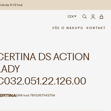
Sobota 9-12 hod.
CZK
CZK
VŠE O NÁKUPU
KONTAKT
EUR
CERTINA DS ACTION
LADY
C032.051.22.126.00
EAN kód:
7612307145754