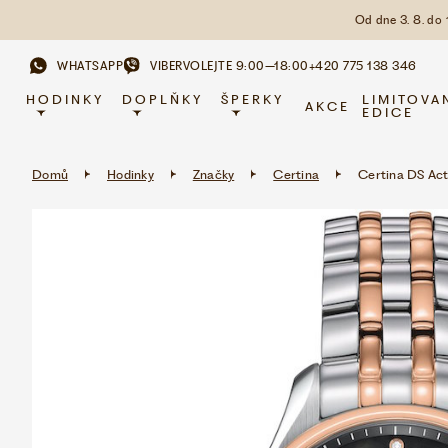
Od dne 3. 8. do
WHATSAPP
VIBER
VOLEJTE 9:00–18:00
+420 775 138 346
HODINKY
DOPLŇKY
ŠPERKY
LIMITOVA
AKCE
EDICE
Domů
Hodinky
Značky
Certina
Certina DS Act