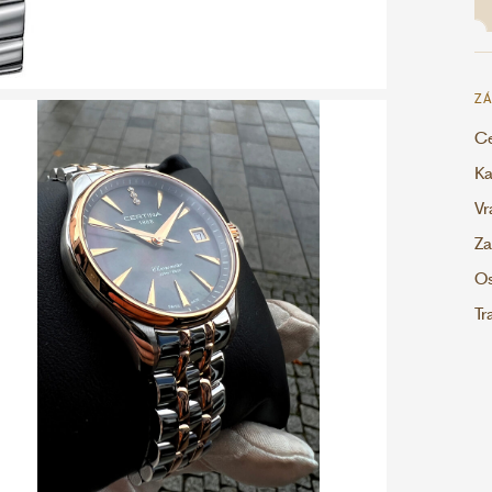
ZÁ
Ce
Ka
Vr
Za
Os
Tr