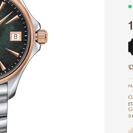
P
Ca
ET
C
3 