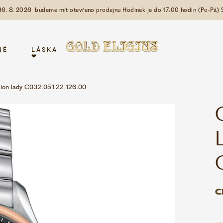
 16. 8. 2026 budeme mít otevřeno prodejnu Hodinek je do 17:00 hodin (Po-Pá) 
NÉ
LÁSKA
❤
ion lady C032.051.22.126.00