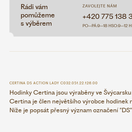
Rádi vám
ZAVOLEJTE NÁM
pomůžeme
+420 775 138 
s výběrem
PO–PÁ:
9–18 H
SO:
9–12 H
CERTINA DS ACTION LADY C032.051.22.126.00
Hodinky Certina jsou výraběny ve Švýcarsku 
Certina je člen největšího výrobce hodinek
Níže je popsát přesný význam označení "DS"