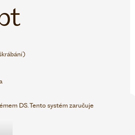
pt
škrábání)
a
témem DS. Tento systém zaručuje