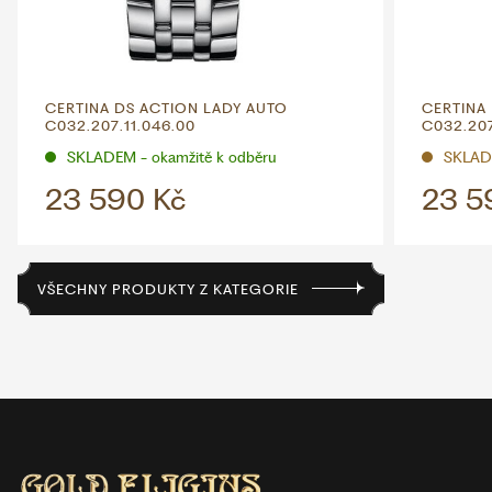
CERTINA DS ACTION LADY AUTO
CERTINA
C032.207.11.046.00
C032.207
SKLADEM - okamžitě k odběru
SKLAD
23 590 Kč
23 5
VŠECHNY PRODUKTY Z KATEGORIE