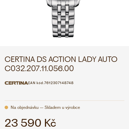
WHATSAPP
VIBER
VOLEJTE 9:00–18:00
+420 775 138 346
CZK
EUR
CERTINA DS ACTION LADY AUTO
C032.207.11.056.00
EAN kód:
7612307148748
Na objednávku – Skladem u výrobce
23 590 Kč