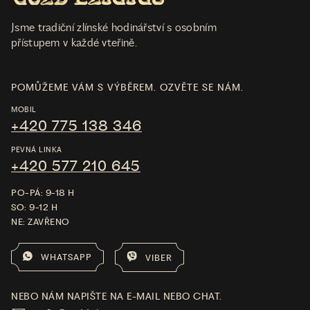
Jsme tradiční zlínské hodinářství s osobním
přístupem v každé vteřině.
POMŮŽEME VÁM S VÝBĚREM. OZVĚTE SE NÁM.
MOBIL
+420 775 138 346
PEVNÁ LINKA
+420 577 210 645
PO-PÁ: 9-18 H
SO: 9-12 H
NE: ZAVŘENO
WHATSAPP
VIBER
NEBO NÁM NAPIŠTE NA E-MAIL NEBO CHAT.