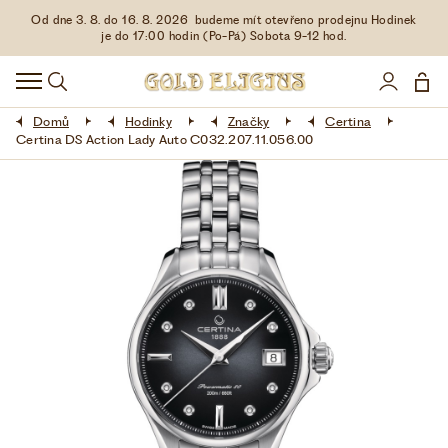
Od dne 3. 8. do 16. 8. 2026 budeme mít otevřeno prodejnu Hodinek
HODINKY
je do 17:00 hodin (Po-Pá) Sobota 9-12 hod.
DOPLŇKY
Domů
Hodinky
Značky
Certina
ŠPERKY
Certina DS Action Lady Auto C032.207.11.056.00
AKCE
LIMITOVANÉ EDICE
LÁSKA ❤
VŠE O NÁKUPU
KONTAKT