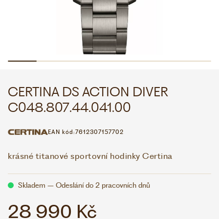
WHATSAPP
VIBER
VOLEJTE 9:00–18:00
+420 775 138 346
CZK
EUR
CERTINA DS ACTION DIVER
C048.807.44.041.00
EAN kód:
7612307157702
krásné titanové sportovní hodinky Certina
Skladem – Odeslání do 2 pracovních dnů
28 990 Kč