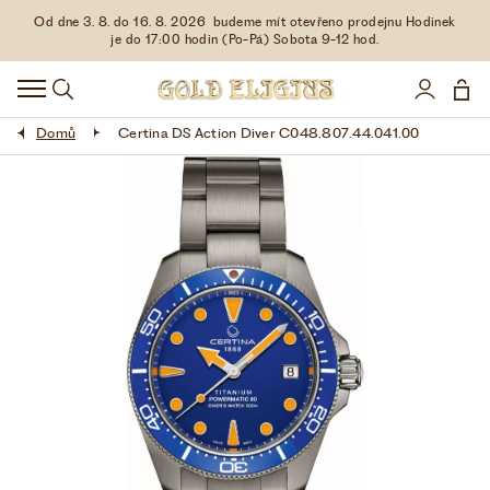
Od dne 3. 8. do 16. 8. 2026 budeme mít otevřeno prodejnu Hodinek
HODINKY
je do 17:00 hodin (Po-Pá) Sobota 9-12 hod.
DOPLŇKY
Domů
Certina DS Action Diver C048.807.44.041.00
ŠPERKY
AKCE
LIMITOVANÉ EDICE
LÁSKA ❤
VŠE O NÁKUPU
KONTAKT