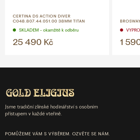
CERTINA DS ACTION DIVER
C048.807.44.051.00 38MM TITAN
BROSWAY
SKLADEM - okamžitě k odběru
VYPR
25 490 Kč
1 59
Jsme tradiční zlínské hodinářství s osobním
přístupem v každé vteřině.
POMŮŽEME VÁM S VÝBĚREM. OZVĚTE SE NÁM.