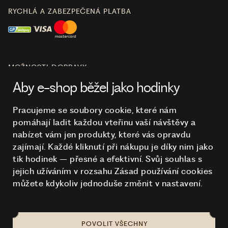
RYCHLÁ A ZABEZPEČENÁ PLATBA
MOŽNOSTI DOPRAVY
Aby e-shop běžel jako hodinky
Pracujeme se soubory cookie, které nám
pomáhají ladit každou vteřinu vaší návštěvy a
O NÁKUPU
nabízet vám jen produkty, které vás opravdu
zajímají. Každé kliknutí při nákupu je díky nim
jako
tik hodinek – přesné a efektivní. Svůj souhlas s
HODINKY
jejich užíváním v rozsahu Zásad používání cookies
můžete kdykoliv jednoduše změnit v nastavení.
POVOLIT VŠECHNY