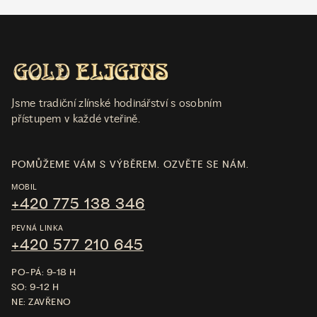
Jsme tradiční zlínské hodinářství s osobním
přístupem v každé vteřině.
POMŮŽEME VÁM S VÝBĚREM. OZVĚTE SE NÁM.
MOBIL
+420 775 138 346
PEVNÁ LINKA
+420 577 210 645
PO-PÁ: 9-18 H
SO: 9-12 H
NE: ZAVŘENO