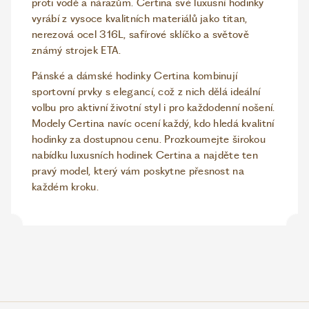
proti vodě a nárazům. Certina své luxusní hodinky
vyrábí z vysoce kvalitních materiálů jako titan,
nerezová ocel 316L, safírové sklíčko a světově
známý strojek ETA.
Pánské a dámské hodinky Certina kombinují
sportovní prvky s elegancí, což z nich dělá ideální
volbu pro aktivní životní styl i pro každodenní nošení.
Modely Certina navíc ocení každý, kdo hledá kvalitní
hodinky za dostupnou cenu. Prozkoumejte širokou
nabídku luxusních hodinek Certina a najděte ten
pravý model, který vám poskytne přesnost na
každém kroku.