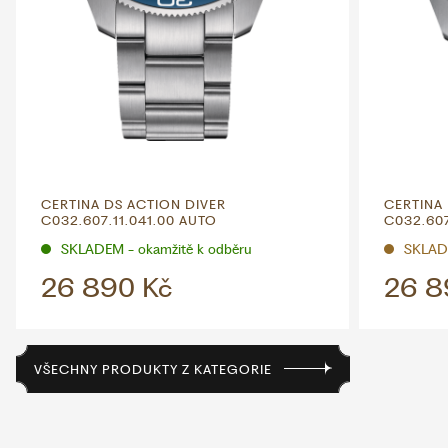
CERTINA DS ACTION DIVER
CERTINA
C032.607.11.041.00 AUTO
C032.607
SKLADEM - okamžitě k odběru
SKLAD
26 890 Kč
26 8
VŠECHNY PRODUKTY Z KATEGORIE