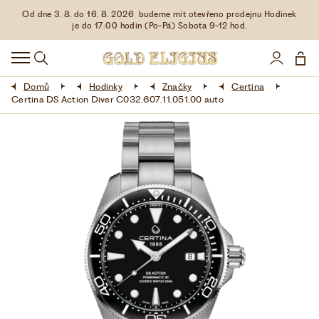
Od dne 3. 8. do 16. 8. 2026 budeme mít otevřeno prodejnu Hodinek
HODINKY
je do 17:00 hodin (Po-Pá) Sobota 9-12 hod.
DOPLŇKY
Domů
Hodinky
Značky
Certina
ŠPERKY
Certina DS Action Diver C032.607.11.051.00 auto
AKCE
LIMITOVANÉ EDICE
LÁSKA ❤
VŠE O NÁKUPU
KONTAKT