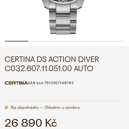
WHATSAPP
VIBER
VOLEJTE 9:00–18:00
+420 775 138 346
CZK
EUR
CERTINA DS ACTION DIVER
C032.607.11.051.00 AUTO
EAN kód:
7612307148793
Na objednávku – Skladem u výrobce
26 890 Kč