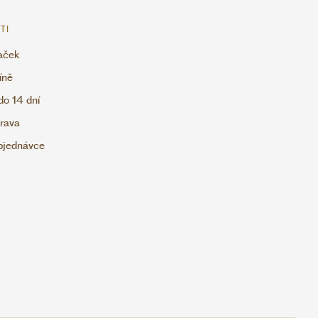
TI
aček
íně
do 14 dní
rava
objednávce