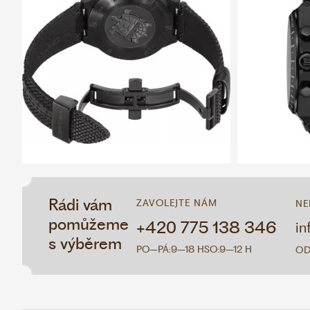
Rádi vám
ZAVOLEJTE NÁM
NE
pomůžeme
+420 775 138 346
in
s výběrem
PO–PÁ:
9–18 H
SO:
9–12 H
OD