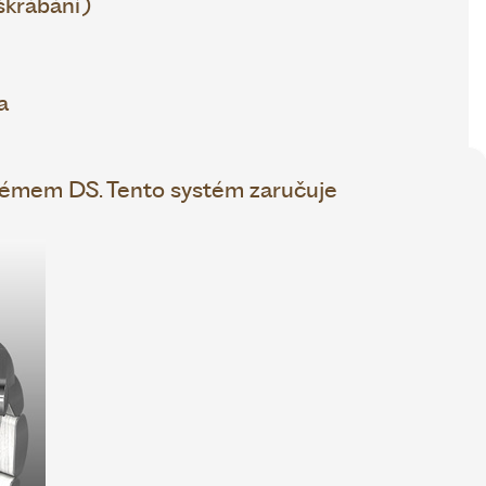
škrábání)
a
témem DS. Tento systém zaručuje