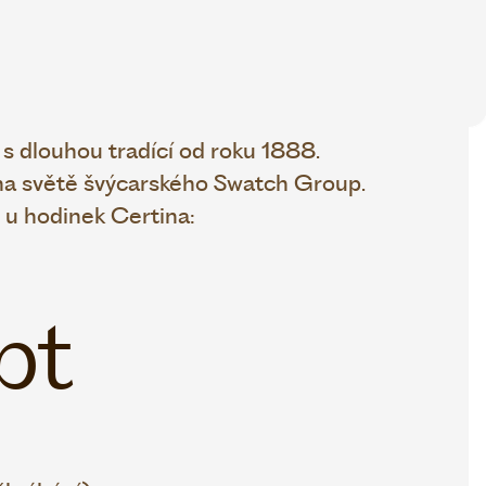
s dlouhou tradící od roku 1888.
 na světě švýcarského Swatch Group.
 u hodinek Certina:
pt