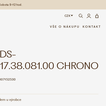
Sobota 9-12 hod.
CZK
CZK
VŠE O NÁKUPU
KONTAKT
EUR
 DS-
417.38.081.00 CHRONO
307152530
dem u výrobce