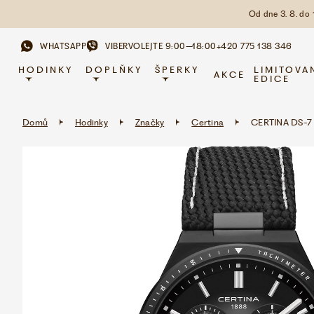
Od dne 3. 8. do
WHATSAPP
VIBER
VOLEJTE 9:00–18:00
+420 775 138 346
HODINKY
DOPLŇKY
ŠPERKY
LIMITOVA
AKCE
EDICE
Domů
Hodinky
Značky
Certina
CERTINA DS-7 