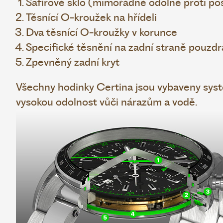
Safírové sklo (mimořádně odolné proti po
Těsnící O-kroužek na hřídeli
Dva těsnící O-kroužky v korunce
Specifické těsnění na zadní straně pouzdr
Zpevněný zadní kryt
Všechny hodinky Certina jsou vybaveny sys
vysokou odolnost vůči nárazům a vodě.