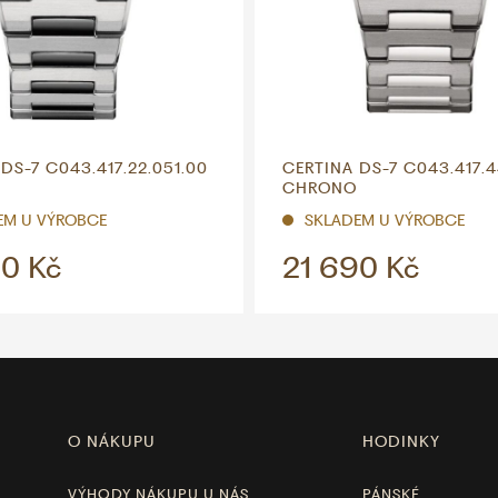
DS-7 C043.417.22.051.00
CERTINA DS-7 C043.417.4
CHRONO
EM U VÝROBCE
SKLADEM U VÝROBCE
0 Kč
21 690 Kč
O NÁKUPU
HODINKY
VÝHODY NÁKUPU U NÁS
PÁNSKÉ