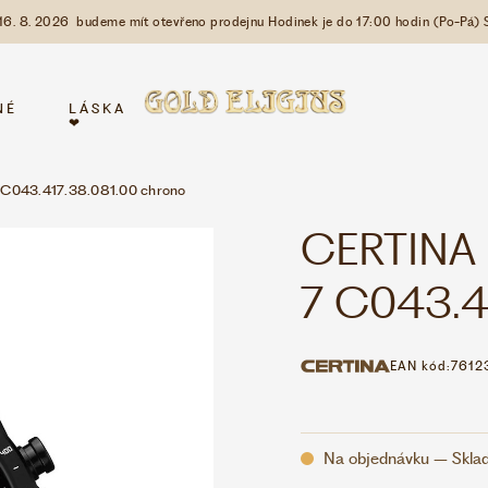
 16. 8. 2026 budeme mít otevřeno prodejnu Hodinek je do 17:00 hodin (Po-Pá) 
NÉ
LÁSKA
❤
C043.417.38.081.00 chrono
CERTINA
7 C043.
EAN kód:
7612
Na objednávku – Skla