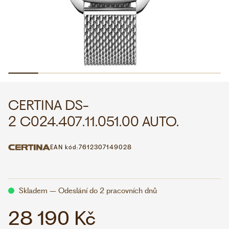
WHATSAPP
VIBER
VOLEJTE 9:00–18:00
+420 775 138 346
CZK
EUR
CERTINA DS-
2 C024.407.11.051.00 AUTO.
EAN kód:
7612307149028
Skladem – Odeslání do 2 pracovních dnů
28 190 Kč