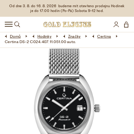
Od dne 3. 8. do 16. 8. 2026 budeme mít otevřeno prodejnu Hodinek
HODINKY
je do 17:00 hodin (Po-Pá) Sobota 9-12 hod.
DOPLŇKY
Domů
Hodinky
Značky
Certina
ŠPERKY
Certina DS-2 C024.407.11.051.00 auto.
AKCE
LIMITOVANÉ EDICE
LÁSKA ❤
VŠE O NÁKUPU
KONTAKT