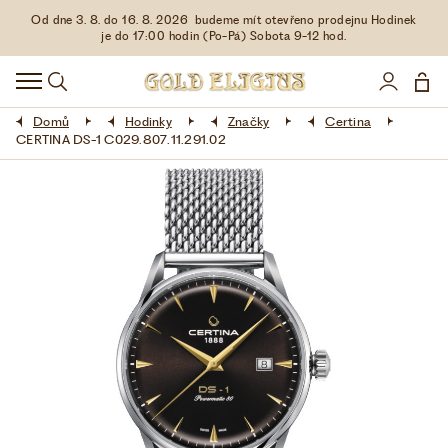
Od dne 3. 8. do 16. 8. 2026 budeme mít otevřeno prodejnu Hodinek
HODINKY
je do 17:00 hodin (Po-Pá) Sobota 9-12 hod.
DOPLŇKY
Domů
Hodinky
Značky
Certina
ŠPERKY
CERTINA DS-1 C029.807.11.291.02
AKCE
LIMITOVANÉ EDICE
LÁSKA ❤
VŠE O NÁKUPU
KONTAKT