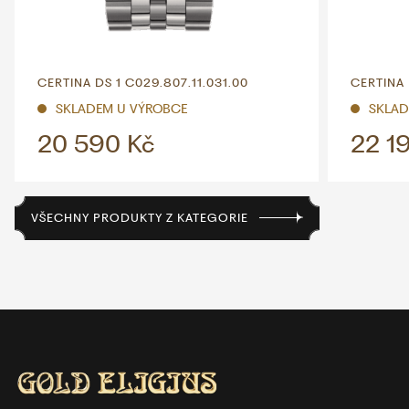
CERTINA DS 1 C029.807.11.031.00
CERTINA 
SKLADEM U VÝROBCE
SKLAD
20 590 Kč
22 1
VŠECHNY PRODUKTY Z KATEGORIE