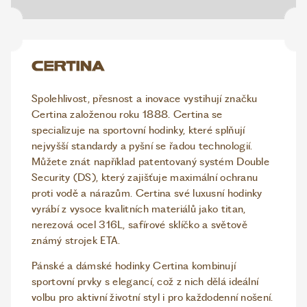
Spolehlivost, přesnost a inovace vystihují značku
Certina založenou roku 1888. Certina se
specializuje na sportovní hodinky, které splňují
nejvyšší standardy a pyšní se řadou technologií.
Můžete znát například patentovaný systém Double
Security (DS), který zajišťuje maximální ochranu
proti vodě a nárazům. Certina své luxusní hodinky
vyrábí z vysoce kvalitních materiálů jako titan,
nerezová ocel 316L, safírové sklíčko a světově
známý strojek ETA.
Pánské a dámské hodinky Certina kombinují
sportovní prvky s elegancí, což z nich dělá ideální
volbu pro aktivní životní styl i pro každodenní nošení.