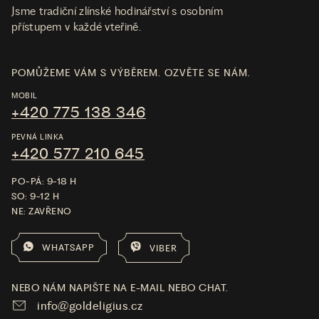
Jsme tradiční zlínské hodinářství s osobním
přístupem v každé vteřině.
POMŮŽEME VÁM S VÝBĚREM. OZVĚTE SE NÁM.
MOBIL
+420 775 138 346
PEVNÁ LINKA
+420 577 210 645
PO-PÁ: 9-18 H
SO: 9-12 H
NE: ZAVŘENO
WHATSAPP
VIBER
NEBO NÁM NAPIŠTE NA E-MAIL NEBO CHAT.
info@goldeligius.cz