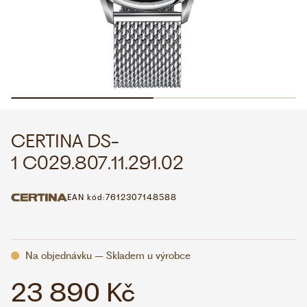
WHATSAPP
VIBER
VOLEJTE 9:00–18:00
+420 775 138 346
CZK
EUR
CERTINA DS-
1 C029.807.11.291.02
EAN kód:
7612307148588
Na objednávku – Skladem u výrobce
23 890 Kč