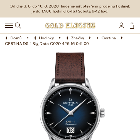
Od dne 3. 8. do 16. 8. 2026 budeme mít otevřeno prodejnu Hodinek
HODINKY
je do 17:00 hodin (Po-Pá) Sobota 9-12 hod.
DOPLŇKY
Domů
Hodinky
Značky
Certina
ŠPERKY
CERTINA DS-1 Big Date C029.426.16.041.00
AKCE
LIMITOVANÉ EDICE
LÁSKA ❤
VŠE O NÁKUPU
KONTAKT