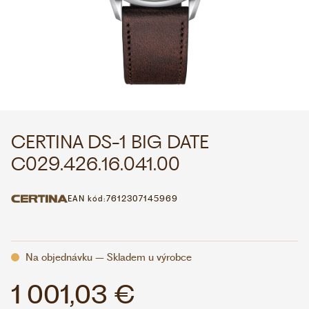
WHATSAPP
VIBER
VOLEJTE 9:00–18:00
+420 775 138 346
CZK
EUR
CERTINA DS-1 BIG DATE
C029.426.16.041.00
EAN kód:
7612307145969
Na objednávku – Skladem u výrobce
1 001,03 €