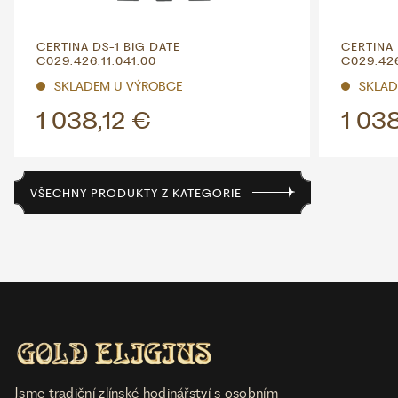
CERTINA DS-1 BIG DATE
CERTINA 
C029.426.11.041.00
C029.426
SKLADEM U VÝROBCE
SKLAD
1 038,12 €
1 03
VŠECHNY PRODUKTY Z KATEGORIE
Jsme tradiční zlínské hodinářství s osobním