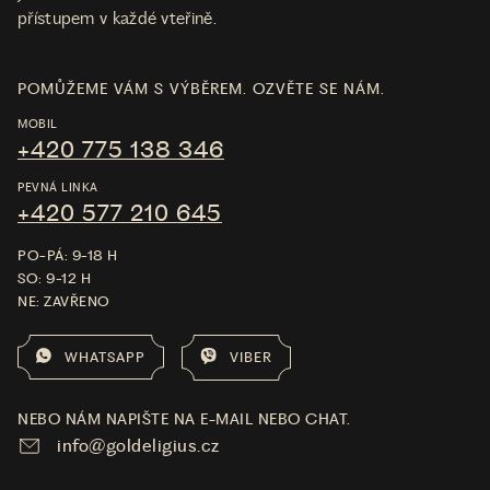
přístupem v každé vteřině.
POMŮŽEME VÁM S VÝBĚREM. OZVĚTE SE NÁM.
MOBIL
+420 775 138 346
PEVNÁ LINKA
+420 577 210 645
PO-PÁ: 9-18 H
SO: 9-12 H
NE: ZAVŘENO
WHATSAPP
VIBER
NEBO NÁM NAPIŠTE NA E-MAIL NEBO CHAT.
info@goldeligius.cz