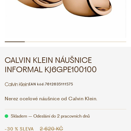
WHATSAPP
VIBER
VOLEJTE 9:00–18:00
+420 775 138 346
CZK
EUR
CALVIN KLEIN NÁUŠNICE
INFORMAL KJ6GPE100100
EAN kód:
7612635111575
Nerez ocelové náušnice od Calvin Klein.
Skladem – Odeslání do 2 pracovních dnů
2 620 KČ
-30 % SLEVA