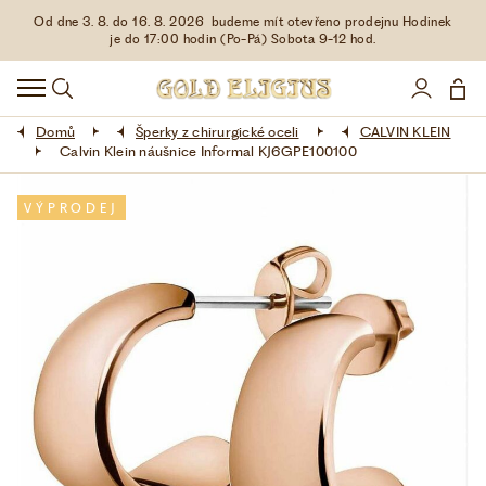
Od dne 3. 8. do 16. 8. 2026 budeme mít otevřeno prodejnu Hodinek
HODINKY
je do 17:00 hodin (Po-Pá) Sobota 9-12 hod.
DOPLŇKY
Domů
Šperky z chirurgické oceli
CALVIN KLEIN
ŠPERKY
Calvin Klein náušnice Informal KJ6GPE100100
AKCE
VÝPRODEJ
LIMITOVANÉ EDICE
LÁSKA ❤
VŠE O NÁKUPU
KONTAKT