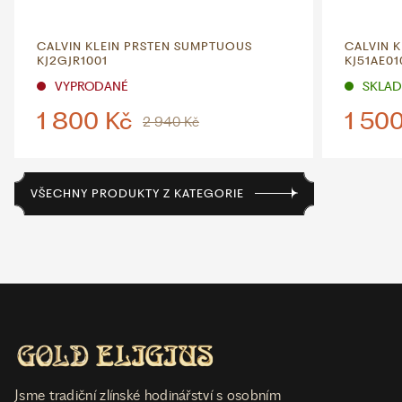
CALVIN KLEIN PRSTEN SUMPTUOUS
CALVIN 
KJ2GJR1001
KJ51AE0
VYPRODANÉ
SKLADE
1 800 Kč
1 50
2 940 Kč
VŠECHNY PRODUKTY Z KATEGORIE
Jsme tradiční zlínské hodinářství s osobním