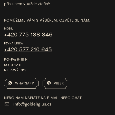
přístupem v každé vteřině.
POMŮŽEME VÁM S VÝBĚREM. OZVĚTE SE NÁM.
MOBIL
+420 775 138 346
PEVNÁ LINKA
+420 577 210 645
PO-PÁ: 9-18 H
SO: 9-12 H
NE: ZAVŘENO
WHATSAPP
VIBER
NEBO NÁM NAPIŠTE NA E-MAIL NEBO CHAT.
info@goldeligius.cz