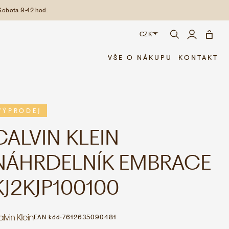
Sobota 9-12 hod.
CZK
CZK
VŠE O NÁKUPU
KONTAKT
EUR
VÝPRODEJ
CALVIN KLEIN
NÁHRDELNÍK EMBRACE
KJ2KJP100100
EAN kód:
7612635090481