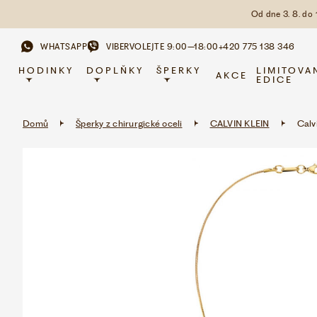
Od dne 3. 8. do
WHATSAPP
VIBER
VOLEJTE 9:00–18:00
+420 775 138 346
HODINKY
DOPLŇKY
ŠPERKY
LIMITOVA
AKCE
EDICE
Domů
Šperky z chirurgické oceli
CALVIN KLEIN
Calv