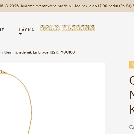
 16. 8. 2026 budeme mít otevřeno prodejnu Hodinek je do 17:00 hodin (Po-Pá) 
NÉ
LÁSKA
❤
in Klein náhrdelník Embrace KJ2KJP100100