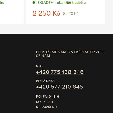
ěru
SKLADEM - okamžitě k odběru
2 250 Kč
3 220 Kč
POMŮŽEME VÁM S VÝBĚREM. OZVĚTE
SE NÁM.
MOBIL
+420 775 138 346
PEVNÁ LINKA
+420 577 210 645
PO-PÁ: 9-18 H
SO: 9-12 H
NE: ZAVŘENO