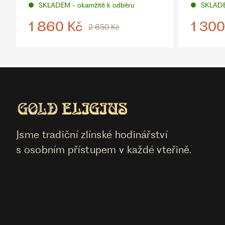
SKLADEM - okamžitě k odběru
SKLADE
1 860 Kč
1 300
2 650 Kč
Jsme tradiční zlínské hodinářství
s osobním přístupem v každé vteřině.