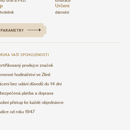
rez ocel a PVD
Embrace
yp
Určení
hrdelník
dámské
PARAMETRY
RUKA VAŠÍ SPOKOJENOSTI
rtifikovaný prodejce značek
menné hodinářství ve Zlíně
ácení bez udání důvodů do 14 dní
bezpečená platba a doprava
obní přístup ke každé objednávce
adice od roku 1947