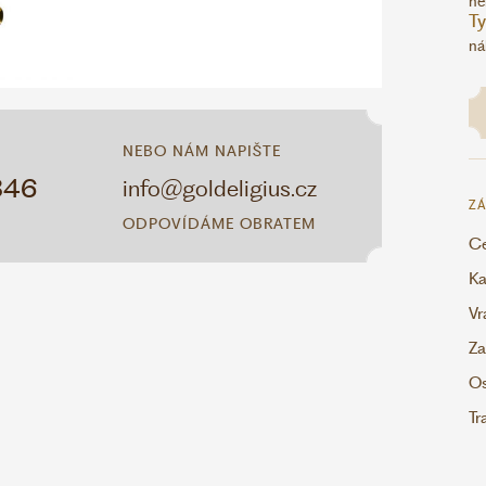
ne
T
ná
NEBO NÁM NAPIŠTE
346
info@goldeligius.cz
ZÁ
ODPOVÍDÁME OBRATEM
Ce
Ka
Vr
Za
Os
Tr