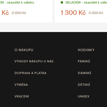
M - okamžitě k odběru
SKLADEM - okamžitě k odb
 Kč
1 300 Kč
2 050 Kč
2 050 Kč
O NÁKUPU
HODINKY
VÝHODY NÁKUPU U NÁS
PÁNSKÉ
DOPRAVA A PLATBA
DÁMSKÉ
VÝMĚNA
DĚTSKÉ
VRÁCENÍ
UNISEX