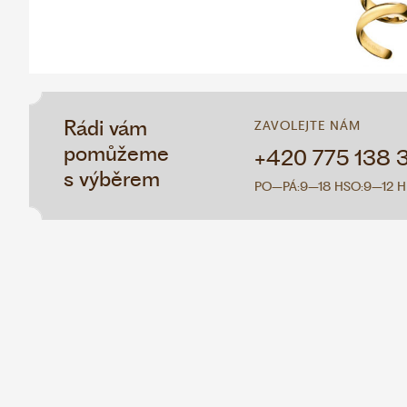
Rádi vám
ZAVOLEJTE NÁM
pomůžeme
+420 775 138 
s výběrem
PO–PÁ:
9–18 H
SO:
9–12 H