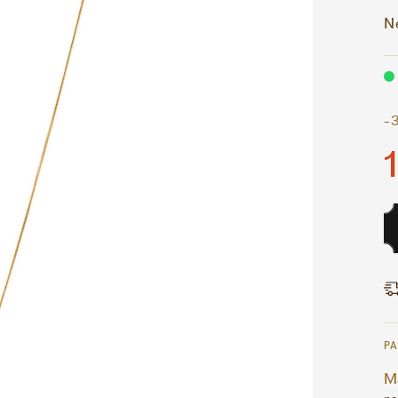
Ne
-
P
Ma