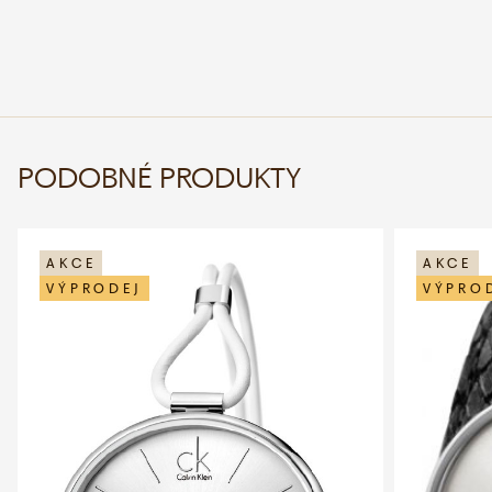
PODOBNÉ PRODUKTY
AKCE
AKCE
VÝPRODEJ
VÝPRO