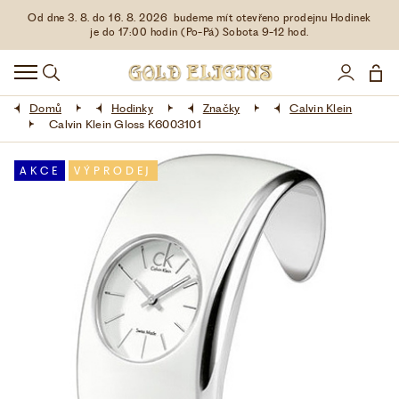
Od dne 3. 8. do 16. 8. 2026 budeme mít otevřeno prodejnu Hodinek
HODINKY
je do 17:00 hodin (Po-Pá) Sobota 9-12 hod.
DOPLŇKY
Domů
Hodinky
Značky
Calvin Klein
ŠPERKY
Calvin Klein Gloss K6003101
AKCE
AKCE
VÝPRODEJ
LIMITOVANÉ EDICE
LÁSKA ❤
VŠE O NÁKUPU
KONTAKT