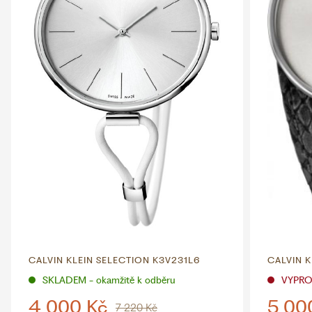
CALVIN KLEIN SELECTION K3V231L6
CALVIN 
SKLADEM - okamžitě k odběru
VYPR
4 000 Kč
5 00
7 220 Kč