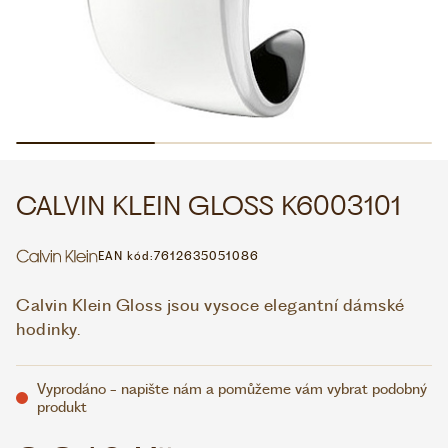
WHATSAPP
VIBER
VOLEJTE 9:00–18:00
+420 775 138 346
CZK
EUR
CALVIN KLEIN GLOSS K6003101
EAN kód:
7612635051086
Calvin Klein Gloss jsou vysoce elegantní dámské
hodinky.
Vyprodáno - napište nám a pomůžeme vám vybrat podobný
produkt