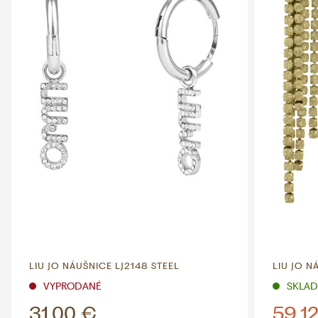
LIU JO NÁUŠNICE LJ2148 STEEL
LIU JO N
VYPRODANÉ
SKLADE
31,00 €
59,1