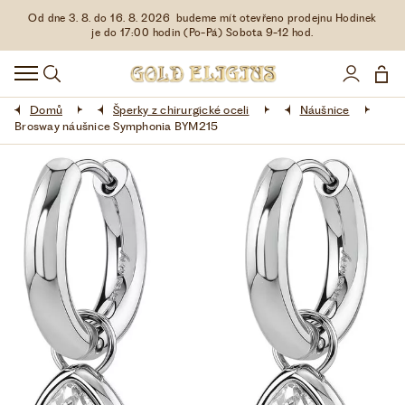
Od dne 3. 8. do 16. 8. 2026 budeme mít otevřeno prodejnu Hodinek
HODINKY
je do 17:00 hodin (Po-Pá) Sobota 9-12 hod.
DOPLŇKY
Domů
Šperky z chirurgické oceli
Náušnice
ŠPERKY
Brosway náušnice Symphonia BYM215
AKCE
LIMITOVANÉ EDICE
LÁSKA ❤
VŠE O NÁKUPU
KONTAKT