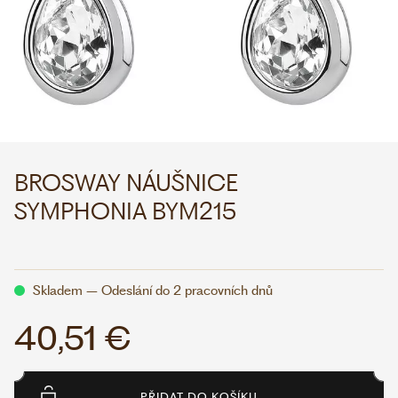
WHATSAPP
VIBER
VOLEJTE 9:00–18:00
+420 775 138 346
CZK
EUR
BROSWAY NÁUŠNICE
SYMPHONIA BYM215
Skladem – Odeslání do 2 pracovních dnů
40,51 €
PŘIDAT DO KOŠÍKU