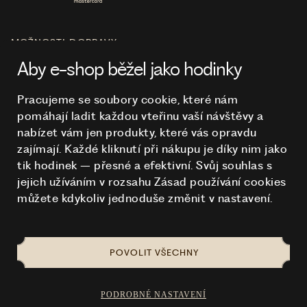
MOŽNOSTI DOPRAVY
Aby e-shop běžel jako hodinky
Pracujeme se soubory cookie, které nám
pomáhají ladit každou vteřinu vaší návštěvy a
O NÁKUPU
nabízet vám jen produkty, které vás opravdu
zajímají. Každé kliknutí při nákupu je díky nim
jako
tik hodinek – přesné a efektivní. Svůj souhlas s
HODINKY
jejich užíváním v rozsahu Zásad používání cookies
můžete kdykoliv jednoduše změnit v nastavení.
POVOLIT VŠECHNY
NA TOMTO WEBU STRAŠÍ
© 2026 STUCHLÍK
PODROBNÉ NASTAVENÍ