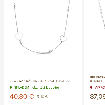
BROSWAY
BROSWAY NÁHRDELNÍK SIGHT BGH03
BYM134
SKLADEM - okamžitě k odběru
VYPR
40,80 €
37,0
51,10 €