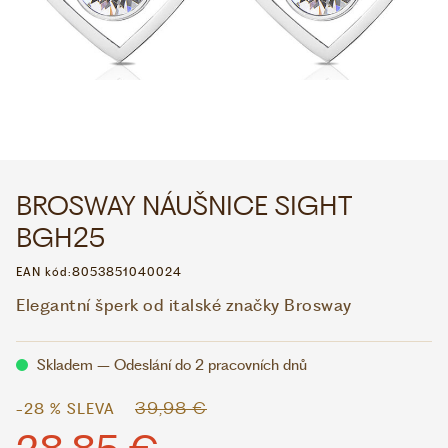
WHATSAPP
VIBER
VOLEJTE 9:00–18:00
+420 775 138 346
CZK
EUR
BROSWAY NÁUŠNICE SIGHT
BGH25
EAN kód:
8053851040024
Elegantní šperk od italské značky Brosway
Skladem – Odeslání do 2 pracovních dnů
39,98 €
-28 % SLEVA