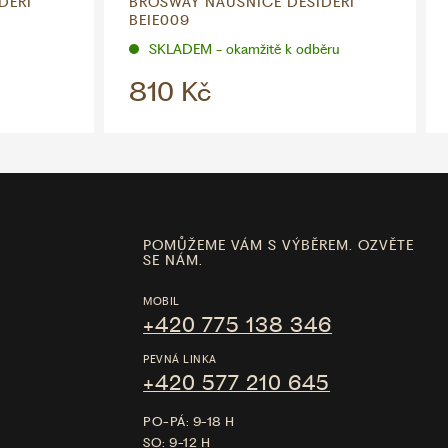
DERI
BROSWAY NÁUŠNICE DESIDERI
BEIE009
SKLADEM - okamžitě k odběru
810 Kč
POMŮŽEME VÁM S VÝBĚREM. OZVĚTE
SE NÁM.
MOBIL
+420 775 138 346
PEVNÁ LINKA
+420 577 210 645
PO-PÁ: 9-18 H
SO: 9-12 H