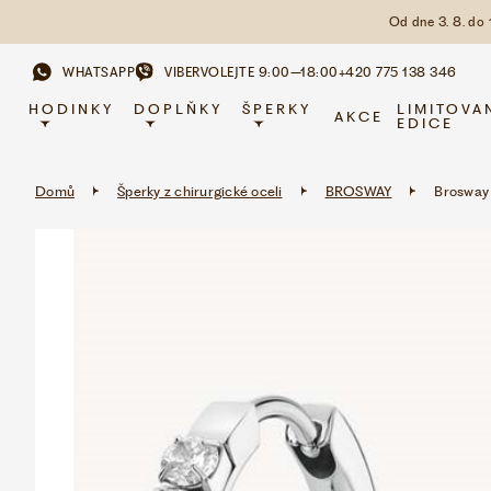
Od dne 3. 8. do
WHATSAPP
VIBER
VOLEJTE 9:00–18:00
+420 775 138 346
HODINKY
DOPLŇKY
ŠPERKY
LIMITOVA
AKCE
EDICE
Domů
Šperky z chirurgické oceli
BROSWAY
Brosway 