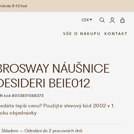
Sobota 9-12 hod.
CZK
CZK
VŠE O NÁKUPU
KONTAKT
EUR
BROSWAY NÁUŠNICE
DESIDERI BEIE012
N kód:
8053851588373
edáte lepší cenu? Použijte slevový kód 2002 v 1.
roku objednávky
Skladem – Odeslání do 2 pracovních dnů