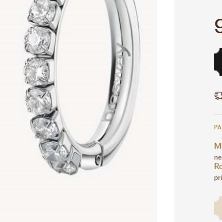
P
Ma
ne
R
pr