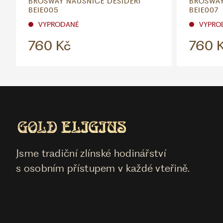
BROSWAY NÁUŠNICE DESIDERI
BROSWAY
BEIE005
BEIE007
VYPRODANÉ
VYPRO
760 Kč
760 
Jsme tradiční zlínské hodinářství
s osobním přístupem v každé vteřině.