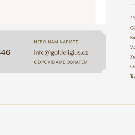
ZÁ
Ce
Ka
NEBO NÁM NAPIŠTE
Vr
346
info@goldeligius.cz
Za
ODPOVÍDÁME OBRATEM
Os
Tr