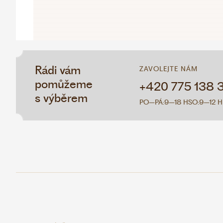
Rádi vám
ZAVOLEJTE NÁM
pomůžeme
+420 775 138 
s výběrem
PO–PÁ:
9–18 H
SO:
9–12 H