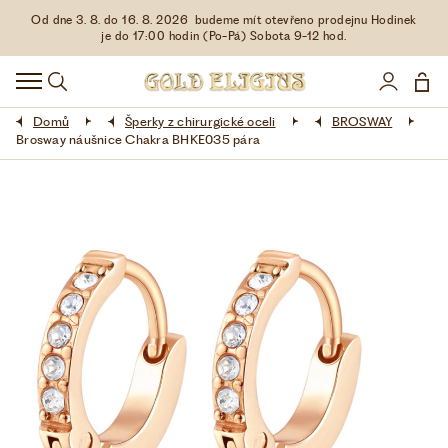
Od dne 3. 8. do 16. 8. 2026 budeme mít otevřeno prodejnu Hodinek
HODINKY
je do 17:00 hodin (Po-Pá) Sobota 9-12 hod.
DOPLŇKY
Domů
Šperky z chirurgické oceli
BROSWAY
ŠPERKY
Brosway náušnice Chakra BHKE035 pára
AKCE
LIMITOVANÉ EDICE
LÁSKA ❤
VŠE O NÁKUPU
KONTAKT