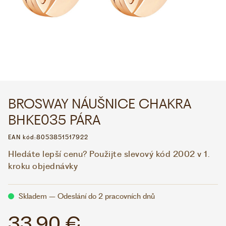
WHATSAPP
VIBER
VOLEJTE 9:00–18:00
+420 775 138 346
CZK
EUR
BROSWAY NÁUŠNICE CHAKRA
BHKE035 PÁRA
EAN kód:
8053851517922
Hledáte lepší cenu? Použijte slevový kód 2002 v 1.
kroku objednávky
Skladem – Odeslání do 2 pracovních dnů
33,90 €