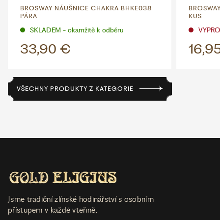
BROSWAY NÁUŠNICE CHAKRA BHKE038
BROSWAY
PÁRA
KUS
SKLADEM - okamžitě k odběru
VYPR
33,90 €
16,9
VŠECHNY PRODUKTY Z KATEGORIE
Jsme tradiční zlínské hodinářství s osobním
přístupem v každé vteřině.