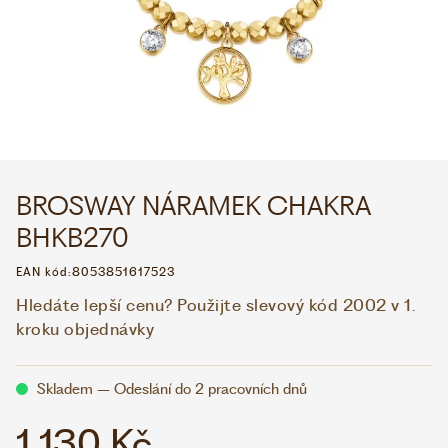
WHATSAPP
VIBER
VOLEJTE 9:00–18:00
+420 775 138 346
CZK
EUR
BROSWAY NÁRAMEK CHAKRA
BHKB270
EAN kód:
8053851617523
Hledáte lepší cenu? Použijte slevový kód 2002 v 1.
kroku objednávky
Skladem – Odeslání do 2 pracovních dnů
1 130 Kč