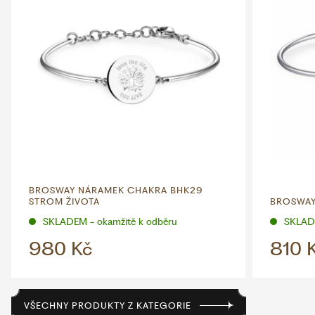
BROSWAY NÁRAMEK CHAKRA BHK29
STROM ŽIVOTA
BROSWAY
SKLADEM - okamžitě k odběru
SKLADE
980 Kč
810 
VŠECHNY PRODUKTY Z KATEGORIE