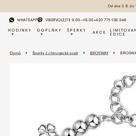
Od dne 3. 8. do
WHATSAPP
VIBER
VOLEJTE 9:00–18:00
+420 775 138 346
HODINKY
DOPLŇKY
ŠPERKY
LIMITOVA
AKCE
EDICE
Domů
Šperky z chirurgické oceli
BROSWAY
BROSWA