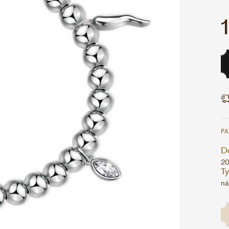
P
D
20
T
ná