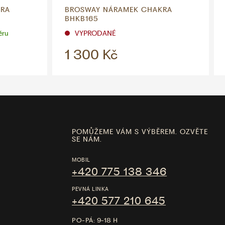
KRA
BROSWAY NÁRAMEK CHAKRA
BHKB165
ěru
VYPRODANÉ
1 300 Kč
POMŮŽEME VÁM S VÝBĚREM. OZVĚTE
SE NÁM.
MOBIL
+420 775 138 346
PEVNÁ LINKA
+420 577 210 645
PO-PÁ: 9-18 H