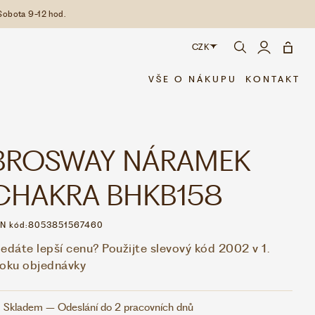
Sobota 9-12 hod.
CZK
CZK
VŠE O NÁKUPU
KONTAKT
EUR
BROSWAY NÁRAMEK
CHAKRA BHKB158
N kód:
8053851567460
edáte lepší cenu? Použijte slevový kód 2002 v 1.
roku objednávky
Skladem – Odeslání do 2 pracovních dnů