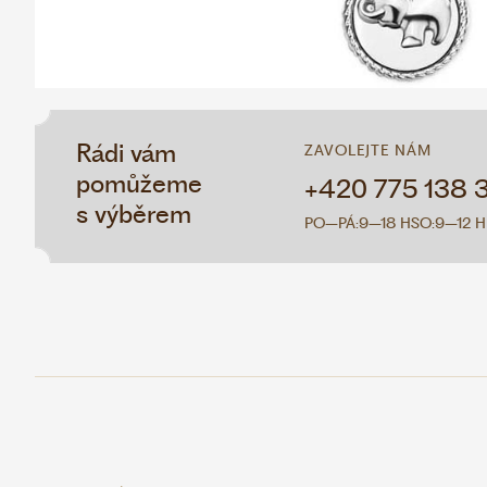
Rádi vám
ZAVOLEJTE NÁM
pomůžeme
+420 775 138 
s výběrem
PO–PÁ:
9–18 H
SO:
9–12 H