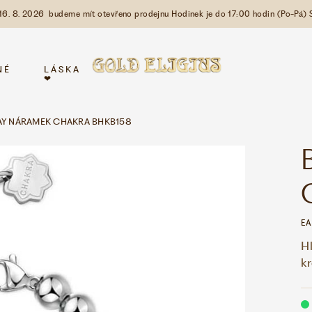
 16. 8. 2026 budeme mít otevřeno prodejnu Hodinek je do 17:00 hodin (Po-Pá) 
NÉ
LÁSKA
❤
Y NÁRAMEK CHAKRA BHKB158
EA
Hl
k