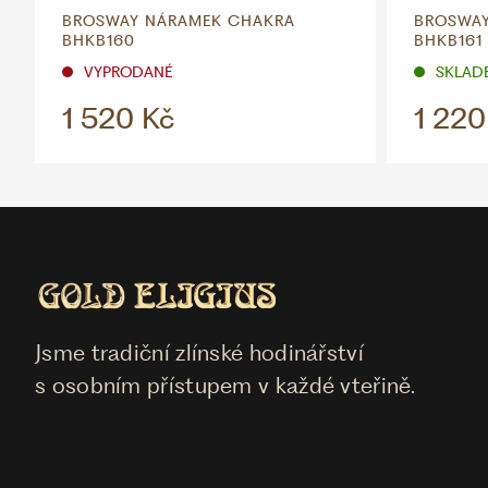
BROSWAY NÁRAMEK CHAKRA
BROSWAY
BHKB160
BHKB161
VYPRODANÉ
SKLADE
1 520 Kč
1 220
Jsme tradiční zlínské hodinářství
s osobním přístupem v každé vteřině.