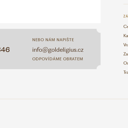
ZÁ
Ce
Ka
NEBO NÁM NAPIŠTE
Vr
346
info@goldeligius.cz
Za
ODPOVÍDÁME OBRATEM
Os
Tr