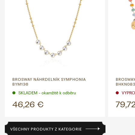
BROSWAY NÁHRDELNÍK SYMPHONIA
BROSWAY
BYM136
BHKN08
SKLADEM - okamžitě k odběru
VYPR
46,26 €
79,7
VŠECHNY PRODUKTY Z KATEGORIE