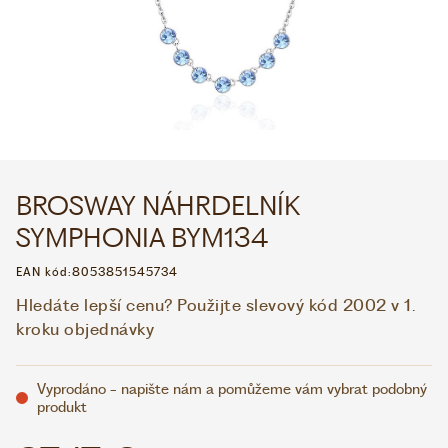
WHATSAPP
VIBER
VOLEJTE 9:00–18:00
+420 775 138 346
CZK
EUR
BROSWAY NÁHRDELNÍK
SYMPHONIA BYM134
EAN kód:
8053851545734
Hledáte lepší cenu? Použijte slevový kód 2002 v 1.
kroku objednávky
Vyprodáno - napište nám a pomůžeme vám vybrat podobný
produkt