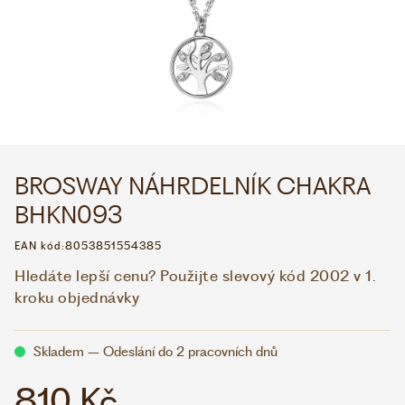
WHATSAPP
VIBER
VOLEJTE 9:00–18:00
+420 775 138 346
CZK
EUR
BROSWAY NÁHRDELNÍK CHAKRA
BHKN093
EAN kód:
8053851554385
Hledáte lepší cenu? Použijte slevový kód 2002 v 1.
kroku objednávky
Skladem – Odeslání do 2 pracovních dnů
810 Kč