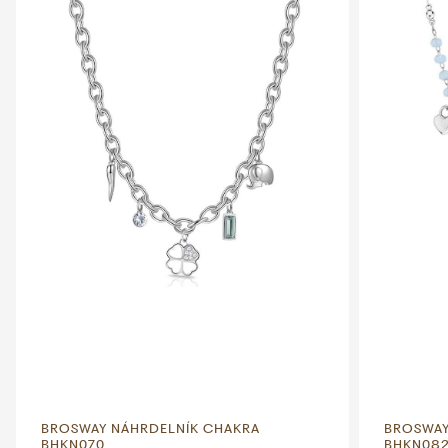
BROSWAY NÁHRDELNÍK CHAKRA
BROSWAY
BHKN070
BHKN08