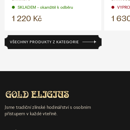
SKLADEM - okamžitě k odběru
VYPR
1 220 Kč
1 63
VŠECHNY PRODUKTY Z KATEGORIE
Jsme tradiční zlínské hodinářství s osobním
přístupem v každé vteřině.