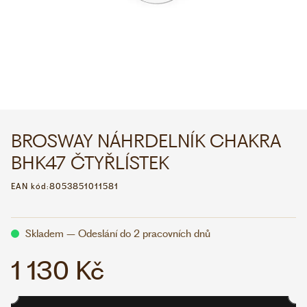
WHATSAPP
VIBER
VOLEJTE 9:00–18:00
+420 775 138 346
CZK
EUR
BROSWAY NÁHRDELNÍK CHAKRA
BHK47 ČTYŘLÍSTEK
EAN kód:
8053851011581
Skladem – Odeslání do 2 pracovních dnů
1 130 Kč