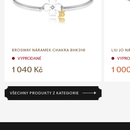
BROSWAY NÁRAMEK CHAKRA BHK316
LIU JO N
VYPRODANÉ
VYPR
1 040 Kč
1 00
VŠECHNY PRODUKTY Z KATEGORIE