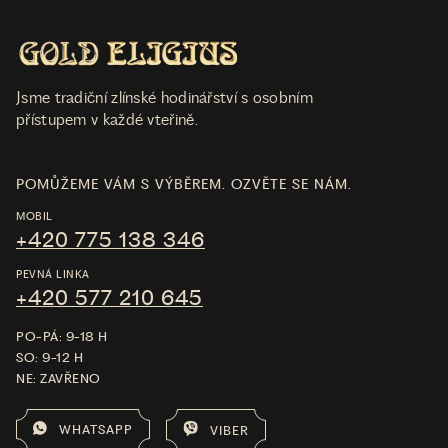
Jsme tradiční zlínské hodinářství s osobním
přístupem v každé vteřině.
POMŮŽEME VÁM S VÝBĚREM. OZVĚTE SE NÁM.
MOBIL
+420 775 138 346
PEVNÁ LINKA
+420 577 210 645
PO-PÁ: 9-18 H
SO: 9-12 H
NE: ZAVŘENO
WHATSAPP
VIBER