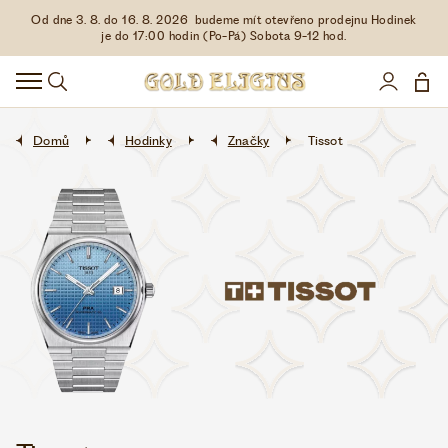
Od dne 3. 8. do 16. 8. 2026 budeme mít otevřeno prodejnu Hodinek
HODINKY
je do 17:00 hodin (Po-Pá) Sobota 9-12 hod.
DOPLŇKY
ŠPERKY
Domů
Hodinky
Značky
Tissot
AKCE
LIMITOVANÉ EDICE
LÁSKA ❤
VŠE O NÁKUPU
KONTAKT