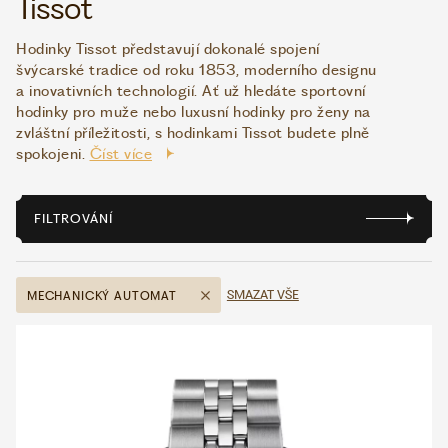
Tissot
Hodinky Tissot představují dokonalé spojení
WHATSAPP
VIBER
švýcarské tradice od roku 1853, moderního designu
VOLEJTE 9:00–18:00
+420 775 138 346
a inovativních technologií. Ať už hledáte sportovní
hodinky pro muže nebo luxusní hodinky pro ženy na
CZK
EUR
zvláštní příležitosti, s hodinkami Tissot budete plně
spokojeni.
Číst více
FILTROVÁNÍ
SMAZAT VŠE
MECHANICKÝ AUTOMAT