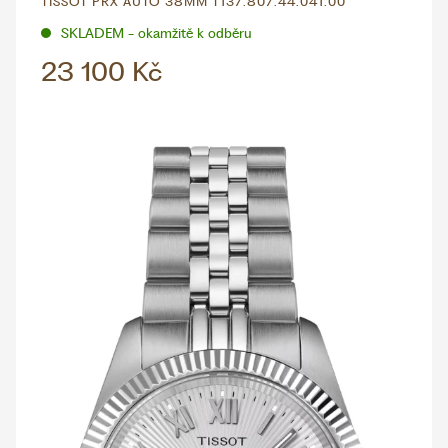
TISSOT PRX AUTO 38MM T137.807.44.041.00
SKLADEM - okamžitě k odběru
23 100 Kč