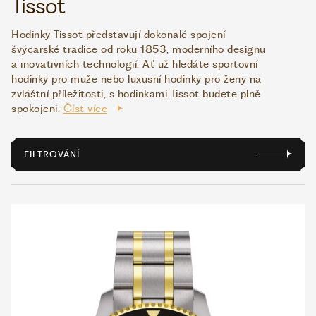
Tissot
Hodinky Tissot představují dokonalé spojení
WHATSAPP
VIBER
švýcarské tradice od roku 1853, moderního designu
VOLEJTE 9:00–18:00
+420 775 138 346
a inovativních technologií. Ať už hledáte sportovní
hodinky pro muže nebo luxusní hodinky pro ženy na
CZK
EUR
zvláštní příležitosti, s hodinkami Tissot budete plně
spokojeni.
Číst více
FILTROVÁNÍ