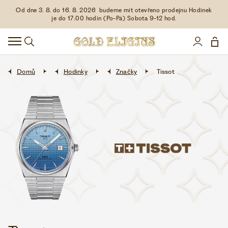
Od dne 3. 8. do 16. 8. 2026 budeme mít otevřeno prodejnu Hodinek
HODINKY
je do 17:00 hodin (Po-Pá) Sobota 9-12 hod.
DOPLŇKY
ŠPERKY
Domů
Hodinky
Značky
Tissot
AKCE
LIMITOVANÉ EDICE
LÁSKA ❤
VŠE O NÁKUPU
KONTAKT