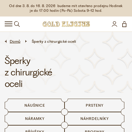
Od dne 3. 8. do 16. 8. 2026 budeme mít otevřeno prodejnu Hodinek
HODINKY
je do 17:00 hodin (Po-Pá) Sobota 9-12 hod.
DOPLŇKY
ŠPERKY
Domů
Šperky z chirurgické oceli
AKCE
Šperky
z chirurgické
LIMITOVANÉ EDICE
oceli
LÁSKA ❤
NÁUŠNICE
PRSTENY
VŠE O NÁKUPU
NÁRAMKY
NÁHRDELNÍKY
KONTAKT
PŘÍVĚSKY
BROSWAY