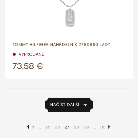
TOMMY HILFIGER NÁHRDELNÍK 2780860 LADY
VYPRODANÉ
73,58 €
NAČÍST DALŠÍ
1
…
25
26
27
28
29
…
35